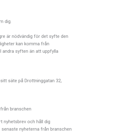
m dig.
ngre är nödvändig för det syfte den
yldigheter kan komma från
l andra syften än att uppfylla
tt säte på Drottninggatan 32,
 från branschen
t nyhetsbrev och håll dig
 senaste nyheterna från branschen