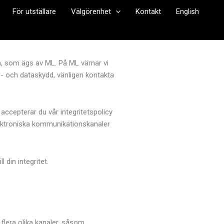
För utställare
Välgörenhet
Kontakt
English
, som ägs av ML. På ML värnar vi
ts- och dataskydd, vänligen kontakta
ccepterar du vår integritetspolicy
ektroniska kommunikationskanaler
 din integritet.
flera olika kanaler, såsom