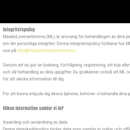
Hoppa
till
innehåll
Integritetspolicy
MaskinLeverantörerna (ML) är ansvarig för behandlingen av dina 
om din personliga integritet. Denna integritetspolicy förklarar hur 
oss på
info@maskinleverantorerna.se
Genom att du gör en bokning, förfrågning, registrering, ett köp e
och vår behandling av dina uppgifter. Du godkänner också att M
för att skicka information till dig.
För att kunna erbjuda dig dessa tjänster, behöver vi behandla dina pe
Vilken information samlar vi in?
Insamling och användning av data
Denna dataskyddspolicy täcker data som samlas in online och offli