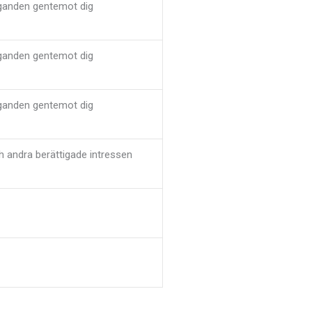
aganden gentemot dig
aganden gentemot dig
aganden gentemot dig
och andra berättigade intressen