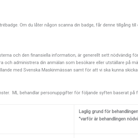
ébadge. Om du låter någon scanna din badge, får denne tillgång till 
rna och den finansiella information, är generellt sett nödvändig fö
 och administrera din anmälan som besökare eller utställare på m
örhållande med Svenska Maskinmässan samt för att vi ska kunna skic
jänster. ML behandlar personuppgifter för följande syften baserat på f
Laglig grund för behandlinge
”varför är behandlingen nödv