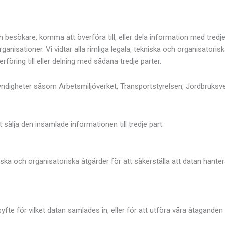
h besökare, komma att överföra till, eller dela information med tre
anisationer. Vi vidtar alla rimliga legala, tekniska och organisatorisk
öring till eller delning med sådana tredje parter.
ndigheter såsom Arbetsmiljöverket, Transportstyrelsen, Jordbruksve
sälja den insamlade informationen till tredje part.
niska och organisatoriska åtgärder för att säkerställa att datan han
yfte för vilket datan samlades in, eller för att utföra våra åtaganden