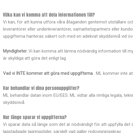
Vilka kan vi komma att dela informationen till?
Vi kan, för att kunna utföra våra åtaganden gentemot utställare oc
leverantörer eller underleverantörer, samarbetspartners eller kundorg
uppgifterna hanteras säkert och med en adekvat skyddsnivå vid överf
Myndigheter.
Vi kan komma att lämna nödvändig information till my
är skyldiga att göra det enligt lag.
Vad vi INTE kommer att göra med uppgifterna.
ML kommer inte att 
Var behandlar vi dina personuppgifter?
ML behandlar datan inom EU/EES. ML vidtar alla rimliga legala, tek
skyddsnivå.
Hur länge sparar vi uppgifterna?
Vi sparar data så länge som det är nödvändigt för att uppfylla det s
lagstadgade lagringstider, särskilt vad gäller redovisningskrav.