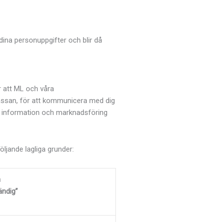
dina personuppgifter och blir då
r att ML och våra
ässan, för att kommunicera med dig
ka information och marknadsföring
öljande lagliga grunder:
n
ändig”