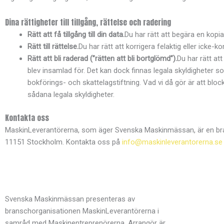
Dina rättigheter till tillgång, rättelse och radering
Rätt att få tillgång till din data.
Du har rätt att begära en kopi
Rätt till rättelse.
Du har rätt att korrigera felaktig eller icke-k
Rätt att bli raderad (”rätten att bli bortglömd”).
Du har rätt at
blev insamlad för. Det kan dock finnas legala skyldigheter 
bokförings- och skattelagstiftning. Vad vi då gör är att bloc
sådana legala skyldigheter.
Kontakta oss
MaskinLeverantörerna, som äger Svenska Maskinmässan, är en bra
11151 Stockholm. Kontakta oss på
info@maskinleverantorerna.se
Svenska Maskinmässan presenteras av
branschorganisationen MaskinLeverantörerna i
samråd med Maskinentreprenörerna. Arrangör är