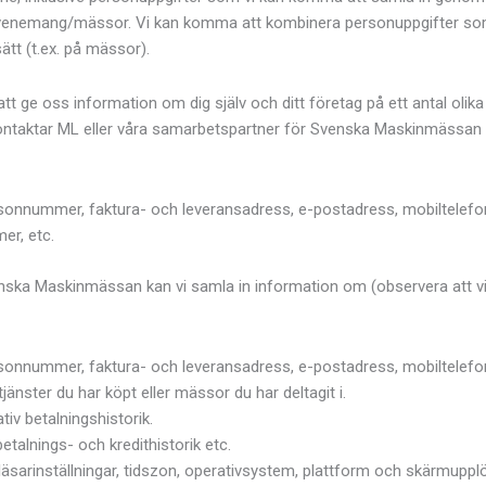
 evenemang/mässor. Vi kan komma att kombinera personuppgifter som s
tt (t.ex. på mässor).
tt ge oss information om dig själv och ditt företag på ett antal olika
taktar ML eller våra samarbetspartner för Svenska Maskinmässan per 
onnummer, faktura- och leveransadress, e-postadress, mobiltelefon
er, etc.
ka Maskinmässan kan vi samla in information om (observera att vi in
onnummer, faktura- och leveransadress, e-postadress, mobiltelefon
jänster du har köpt eller mässor du har deltagit i.
ativ betalningshistorik.
etalnings- och kredithistorik etc.
bläsarinställningar, tidszon, operativsystem, plattform och skärmuppl