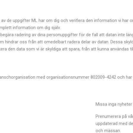
a av de uppgifter ML har om dig och verifiera den information vi har o
omplett information om dig själv.
t begära radering av dina personuppgifter för de fall att datan inte lä
som hindrar oss från att omedelbart radera delar av datan. Dessa sk
kera den data som vi är skyldiga att spara, från att kunna användas til
nschorganisation med organisationsnummer 802009-4242 och har si
Missa inga nyheter
Prenumerera på vår
uppdaterad med de
och mässan.