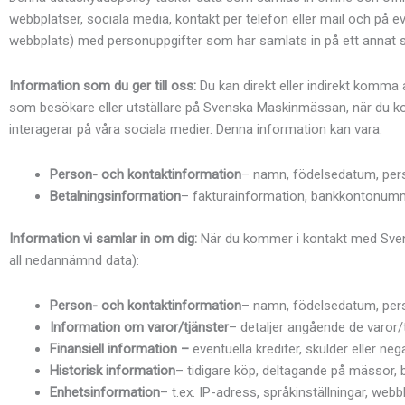
webbplatser, sociala media, kontakt per telefon eller mail och på
webbplats) med personuppgifter som har samlats in på ett annat sä
Information som du ger till oss:
Du kan direkt eller indirekt komma a
som besökare eller utställare på Svenska Maskinmässan, när du kon
interagerar på våra sociala medier. Denna information kan vara:
Person- och kontaktinformation
– namn, födelsedatum, pers
Betalningsinformation
– fakturainformation, bankkontonumm
Information vi samlar in om dig:
När du kommer i kontakt med Svens
all nedannämnd data):
Person- och kontaktinformation
– namn, födelsedatum, pers
Information om varor/tjänster
– detaljer angående de varor/t
Finansiell information –
eventuella krediter, skulder eller neg
Historisk information
– tidigare köp, deltagande på mässor, b
Enhetsinformation
– t.ex. IP-adress, språkinställningar, web