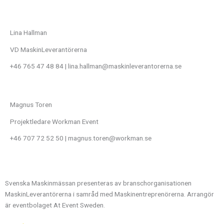
Lina Hallman
VD MaskinLeverantörerna
+46 765 47 48 84 | lina.hallman@maskinleverantorerna.se
Magnus Toren
Projektledare Workman Event
+46 707 72 52 50 | magnus.toren@workman.se
Svenska Maskinmässan presenteras av branschorganisationen
MaskinLeverantörerna i samråd med Maskinentreprenörerna. Arrangör
är eventbolaget At Event Sweden.