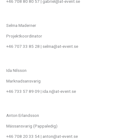
+46 708 80 80 57 | gabriel@at-event.se
Selma Maderner
Projektkoordinator
+46 707 33 85 28 | selma@at-event.se
Ida Nilsson
Marknadsansvarig
+46 733 57 89 09 | ida.n@at-event.se
Anton Erlandsson
Mässansvarig (Pappaledig)
+46 708 20 33 54 | anton@at-event.se