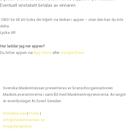
Eventuell vinstskatt betalas av vinnaren.
OBS! Se till att boka din biljett via länken i appen – utan den kan du inte
delta.
Lycka till!
Hur laddar jag ner appen?
Du hittar appen via
App Store
eller
Google Store
.
Svenska Maskinmässan presenteras av branschorganisationen
MaskinLeverantörerna i samråd med Maskinentreprenörerna. Arrangör
är eventbolaget At Event Sweden.
Kontakta oss
|
Press
|
info@maskinmassan.se
Integritetspolicy