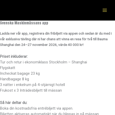
Hoppa
till
innehåll
Svenska Maskinmässans app
Ladda ner vår app, registrera din fribiljett via appen och sedan är du med i
vår exklusiva tävling där ni har chans att vinna en resa för två till Bauma
Shanghai den 24–27 november 2026, värde 40 000 kr!
Priset inkluderar:
Tur och retur i ekonomiklass Stockholm – Shanghai
Flygskatt
Incheckat bagage 23 kg
Handbagage 8 kg
3 nätter i enkelrum på 4-stjärnigt hotell
Frukost x 3 Inträdesbiljett till mässan
Så här deltar du:
Boka din kostnadsfria entrébiljett via appen.
Biljetten aktiveras automatiskt när du blippas in på mässan.