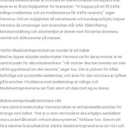
även en av årets höjdpunkter för branschen. ”Vi hoppas på att få träffa
många medlemmar och att medlemmarna får träffa varandra,” säger
Veronica. Utöver möjligheten till nätverkande och kunskapsutbyte, belyser
Veronica de utmaningar som branschen står inför. Elektrifiering,
klimatomställning och arbetsmiljön är ämnen som förväntas dominera
samtal och diskussioner på mässan.
Varför Maskinentreprenörernas monter är ett måste
Med en öppen inbjudan understryker Veronica varför deras monter är en
central punkt för alla mässbesökare. ”Vår monter ska man besöka om man
vill bli uppdaterad om det senaste,” säger hon. Det är platsen för både
befintliga och potentiella medlemmar, och även för den som bara är nyfiken
på branschen. Fördelarna med medlemskap är många, och
Maskinentreprenörerna ser fram emot att dela med sig av dessa.
Belysa entreprenadbranschens vikt
I sina slutord understryker Veronica vikten av entreprenadbranschen för
Sverige som helhet. ”Det är vi som rent konkret ska avhjälpa samhällets
stora underhållsskuld i infrastruktursystemet,” förklarar hon. Genom att
föra samman branschaktörer stärker Maskinentreprenörerna sin röst och