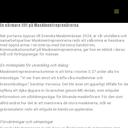
Hoppa
till
innehåll
En närmare titt på Maskinentreprenörerna
När portarna öppnas till Svenska Maskinmässan 2024, är vår utställare och
samarbetspartner Maskinentreprenörerna redo att välkomna er besökare
med öppna armar. I en intervju med Veronica Sandström,
Kommunikationschef på Maskinentreprenörerna, ger hon en inblick i deras
mål och förhoppningar för mässan.
En mötesplats för utveckling och dialog
Maskinentreprenörerna kommer ni att hitta i monter S:27 under alla tre
mässdagar. ”Vi ser fram emot att träffa våra medlemmar och
branschkollegor,” berättar Veronica. Det blir även ett ypperligt tillfälle för de
nyfikna att dyka djupare in i branschen genom ME-skolan, som erbjuder
information om utbildningsvägar för blivande maskinförare. För den som
alltid undrat hur det är att manövrera de stora maskinerna, står en
grävsimulator redo att erbjuda en hands-on upplevelse.
Förväntningar och utmaningar
Svenska Maskinmässan är inte bara en återkommande mötesplats utan