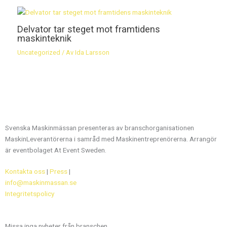
Delvator tar steget mot framtidens
maskinteknik
Uncategorized
/ Av
Ida Larsson
Svenska Maskinmässan presenteras av branschorganisationen
MaskinLeverantörerna i samråd med Maskinentreprenörerna. Arrangör
är eventbolaget At Event Sweden.
Kontakta oss
|
Press
|
info@maskinmassan.se
Integritetspolicy
Missa inga nyheter från branschen